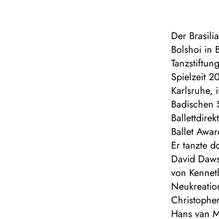
Der Brasili
Bolshoi in 
Tanzstiftun
Spielzeit 2
Karlsruhe, 
Badischen S
Ballettdire
Ballet Awar
Er tanzte do
David Daws
von Kennet
Neukreatio
Christophe
Hans van M