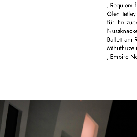
„Requiem f
Glen Tetley
für ihn zu
Nussknacker
Ballett am 
Mthuthuzel
„Empire No