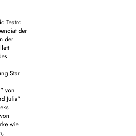
do Teatro
pendiat der
In der
lett
des
ung Star
n“ von
d Julia“
čeks
 von
rke wie
n,