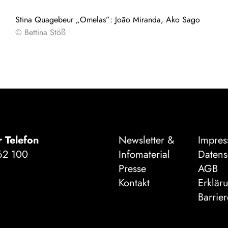
Stina Quagebeur „Omelas”: João Miranda, Ako Sago
© Bettina Stöß
r Telefon
Newsletter &
Impre
62 100
Infomaterial
Datens
Presse
AGB
Kontakt
Erklär
Barrier