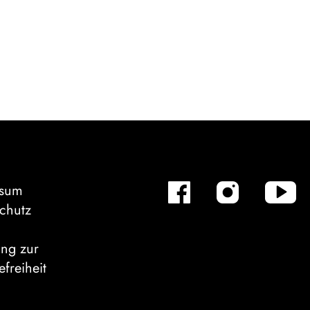
ssum
chutz
ung zur
efreiheit