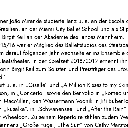
aner João Miranda studierte Tanz u. a. an der Escola 
Brasilien, an der Miami City Ballet School und als Sti
g Birgit Keil an der Akademie des Tanzes Mannheim. 
015/16 war er Mitglied des Ballettstudios des Staatsbal
im darauf folgenden Jahr wechselte er ins Ensemble 
taatstheater. In der Spielzeit 2018/2019 ernennt ihn
ktorin Birgit Keil zum Solisten und Preisträger des „Yo
d“.
rt u. a.
in „Giselle“ und „A Million Kisses to my Ski
on, in „Concerto“ sowie den Benvolio in „Romeo un
h MacMillan, den Wassermann Vodník in Jiří Bubení
n „Rusalka“, in „Schwanensee“ und „After the Rain“
r Wheeldon. Zu seinem Repertoire zählen zudem We
annens „Große Fuge“, „The Suit“ von Cathy Marsto