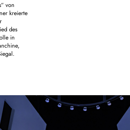
s“ von
ner kreierte
r
ied des
olle in
anchine,
iegal.