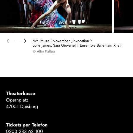
Mthuthuzeli November „Invocation“:
Lotte James, Sara Giovanelli, Ensemble Ballett am Rhein
© Altin Kaftira
Theaterkasse
Opernplatz
47051 Duisburg
Tickets per Telefon
0203 283 62 100