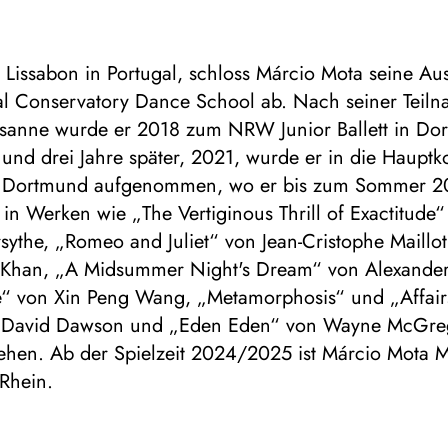
 Lissabon in Portugal, schloss Márcio Mota seine Au
al Conservatory Dance School ab. Nach seiner Teil
usanne wurde er 2018 zum NRW Junior Ballett in Do
 und drei Jahre später, 2021, wurde er in die Haupt
ts Dortmund aufgenommen, wo er bis zum Sommer 20
 in Werken wie „The Vertiginous Thrill of Exactitude
sythe, „Romeo and Juliet“ von Jean-Cristophe Maillo
Khan, „A Midsummer Night's Dream“ von Alexande
“ von Xin Peng Wang, „Metamorphosis“ und „Affairs
 David Dawson und „Eden Eden“ von Wayne McGreg
ehen. Ab der Spielzeit 2024/2025 ist Márcio Mota M
 Rhein.