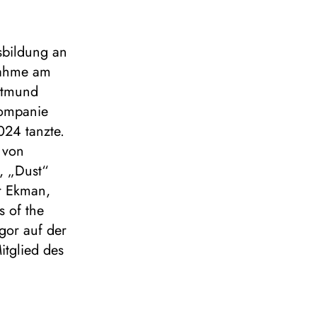
sbildung an
nahme am
rtmund
kompanie
24 tanzte.
“ von
t, „Dust“
r Ekman,
 of the
or auf der
itglied des