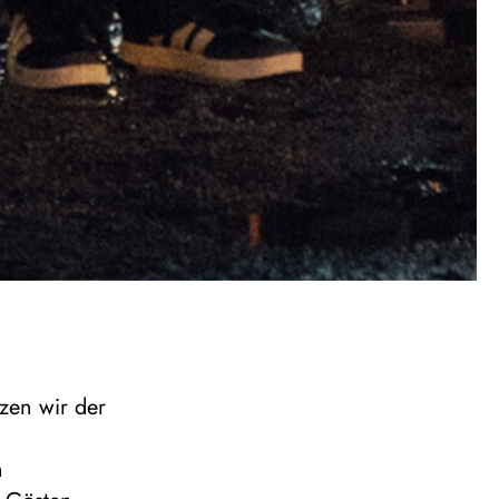
zen wir der
n