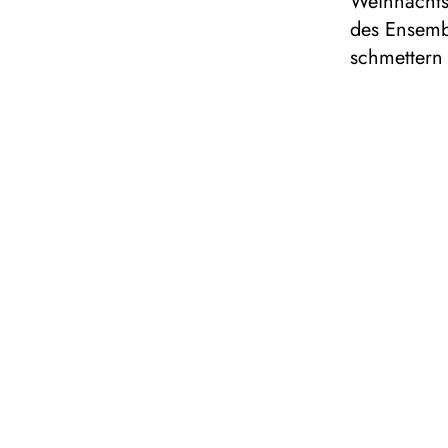
Weihnachts-
des Ensemb
schmettern
Dauer: ca
Für alle
NOVE