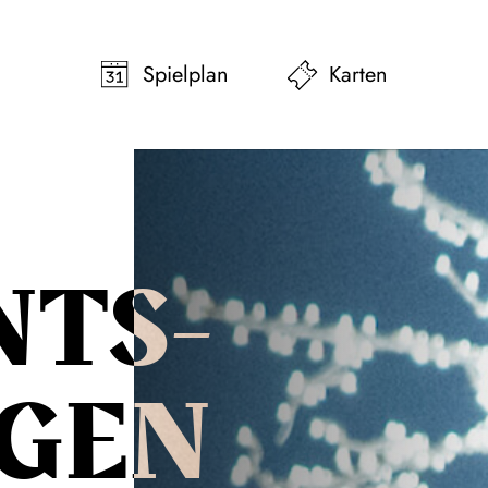
pringen
Zum Footer springen
Spielplan
Karten
NTS­
NGEN