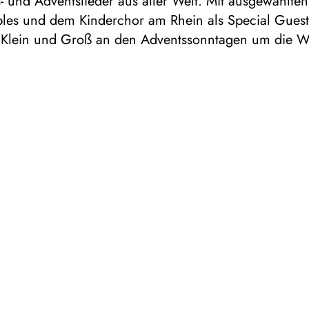
 und Adventslieder aus aller Welt. Mit ausgewählte
les und dem Kinderchor am Rhein als Special Guest
 Klein und Groß an den Adventssonntagen um die We
. 1 ½ Stunden
MBER