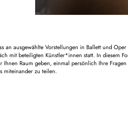
s an ausgewählte Vorstellungen in Ballett und Oper 
h mit beteiligten Künstler*innen statt. In diesem F
r Ihnen Raum geben, einmal persönlich Ihre Fragen 
s miteinander zu teilen.
ch findet im Rangfoyer (Opernhaus Düsseldorf) bzw.
isburg) direkt nach Ende der Vorstellung statt und dau
Minuten. Für eine Teilnahme ist keine Voranmeldung 
st frei.