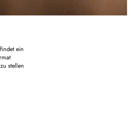
findet ein
ormat
zu stellen
 Opernfoyer
ert
benötigt.