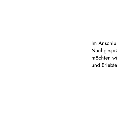
Im Anschlus
Nachgespräc
möchten wi
und Erlebte
Das Gesprä
(Theater Du
maximal 30 
Der Eintritt i