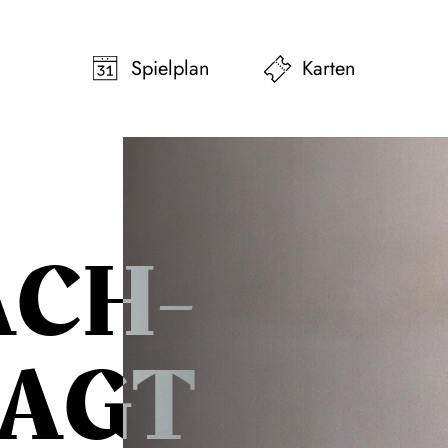
pringen
Zum Footer springen
Spielplan
Karten
ACH­
AGT