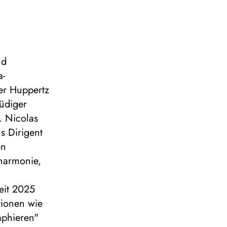
nd
a-
ner Huppertz
Rüdiger
. Nicolas
s Dirigent
en
harmonie,
seit 2025
tionen wie
raphieren"