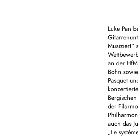
Luke Pan b
Gitarrenunt
Musiziert“
Wettbewerb.
an der HfMT
Bohn sowie 
Pasquet un
konzertiert
Bergischen
der Filarmo
Philharmoni
auch das J
„Le système