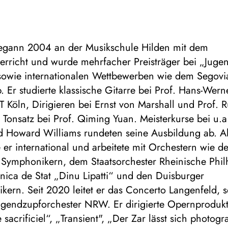
egann 2004 an der Musikschule Hilden mit dem
erricht und wurde mehrfacher Preisträger bei „Juge
 sowie internationalen Wettbewerben wie dem Segovi
 Er studierte klassische Gitarre bei Prof. Hans-Wer
 Köln, Dirigieren bei Ernst von Marshall und Prof. 
Tonsatz bei Prof. Qiming Yuan. Meisterkurse bei u.a
d Howard Williams rundeten seine Ausbildung ab. Al
e er international und arbeitete mit Orchestern wie d
 Symphonikern, dem Staatsorchester Rheinische Phil
nica de Stat „Dinu Lipatti“ und den Duisburger
kern. Seit 2020 leitet er das Concerto Langenfeld, 
ugendzupforchester NRW. Er dirigierte Opernproduk
 sacrificiel“, „Transient", „Der Zar lässt sich photog