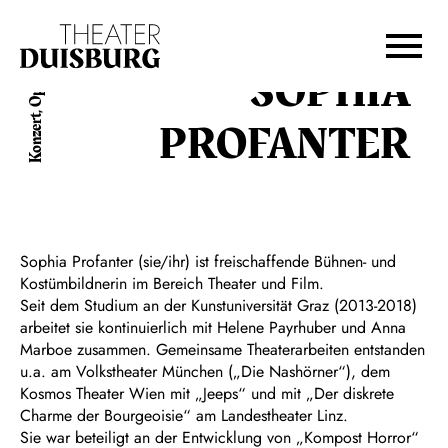
Zur Hauptnavigation springen
Zum Hauptinhalt springen
Zum Footer springen
SOPHIA
Konzert, Oper
PROFANTER
Sophia Profanter (sie/ihr) ist freischaffende Bühnen- und
Kostümbildnerin im Bereich Theater und Film.
Seit dem Studium an der Kunstuniversität Graz (2013-2018)
arbeitet sie kontinuierlich mit Helene Payrhuber und Anna
Marboe zusammen. Gemeinsame Theaterarbeiten entstanden
u.a. am Volkstheater München („Die Nashörner“), dem
Kosmos Theater Wien mit „Jeeps“ und mit „Der diskrete
Charme der Bourgeoisie“ am Landestheater Linz.
Sie war beteiligt an der Entwicklung von „Kompost Horror“