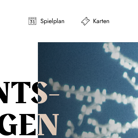
pringen
Zum Footer springen
Spielplan
Karten
NTS­
NGEN