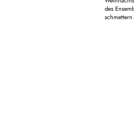
Weihnachts-
des Ensemb
schmettern
Dauer: ca
Für alle
NOVE