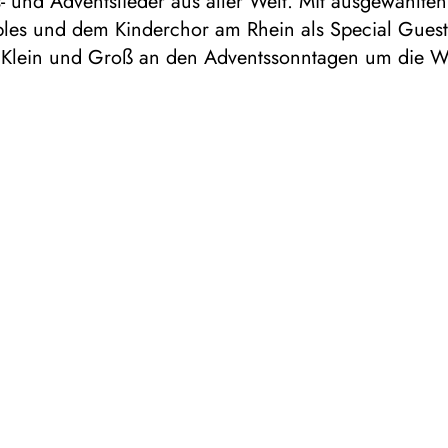
 und Adventslieder aus aller Welt. Mit ausgewählte
les und dem Kinderchor am Rhein als Special Guest
 Klein und Groß an den Adventssonntagen um die We
. 1 ½ Stunden
MBER