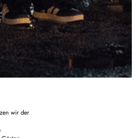
zen wir der
n