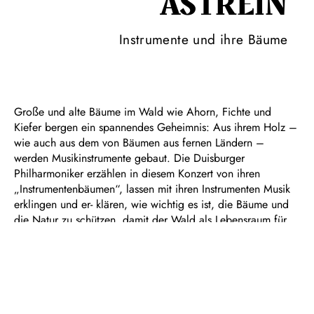
ASTREIN
Instrumente und ihre Bäume
Große und alte Bäume im Wald wie Ahorn, Fichte und
Kiefer bergen ein spannendes Geheimnis: Aus ihrem Holz –
wie auch aus dem von Bäumen aus fernen Ländern –
werden Musikinstrumente gebaut. Die Duisburger
Philharmoniker erzählen in diesem Konzert von ihren
„Instrumentenbäumen“, lassen mit ihren Instrumenten Musik
erklingen und er- klären, wie wichtig es ist, die Bäume und
die Natur zu schützen, damit der Wald als Lebensraum für
Tiere und Pflanzen erhalten bleibt. Nach dem Konzert, an
dem erneut Preisträger:innen Sologesang aus dem
Wettbewerb Jugend musiziert teilnehmen, stellen
Instrumentenbauer:innen ihr besonderes Handwerk vor und
laden alle Gäste zu kleinen Mitmachaktionen ein.