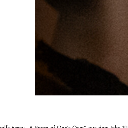
oolfs Essay „A Room of One’s Own“ aus dem Jahr 19