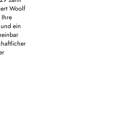
iert Woolf
 Ihre
 und ein
heinbar
haftlicher
er
 entfaltet
theatraler
fs Text mit