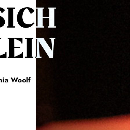
SICH
LEIN
nia Woolf