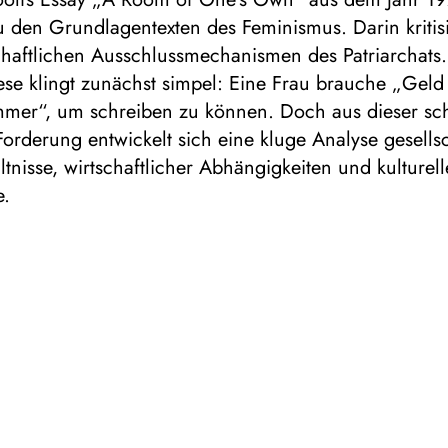
u den Grundlagentexten des Feminismus. Darin kritis
chaftlichen Ausschlussmechanismen des Patriarchats.
ese klingt zunächst simpel: Eine Frau brauche „Geld
mmer“, um schreiben zu können. Doch aus dieser sc
Forderung entwickelt sich eine kluge Analyse gesellsc
tnisse, wirtschaftlicher Abhängigkeiten und kulturell
e.
lfs Essay keine herkömmliche Geschichte entwickelt,
inen pointierten Stil – mit gleichnishaften
agmenten, kritisch-witzigen Einsichten und (fiktiven)
n Frauen-Figuren – einen vielfältigen Kosmos, der zu 
rsetzung einlädt. 10 junge Menschen begegnen Wool
er Neugier.