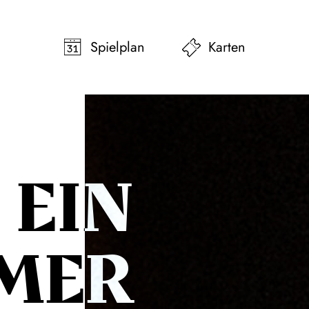
pringen
Zum Footer springen
Spielplan
Karten
EIN
MER