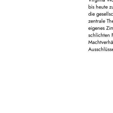
bis heute z
die gesells
zentrale Th
eigenes Zi
schlichten 
Machtverhäl
Ausschlüss
Obwohl Woo
er durch se
Handlungsfr
historische
Auseinande
spielerisch