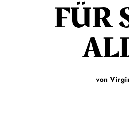
FÜR 
AL
von Virgi