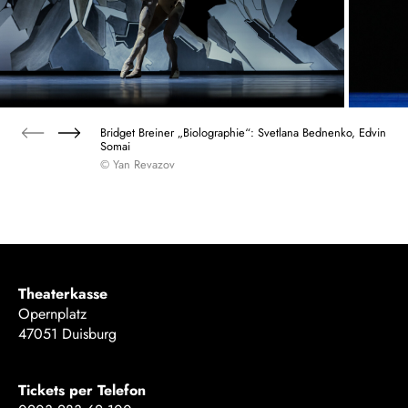
Bridget Breiner „Biolographie“: Svetlana Bednenko, Edvin
Somai
© Yan Revazov
Theaterkasse
Opernplatz
47051 Duisburg
Tickets per Telefon