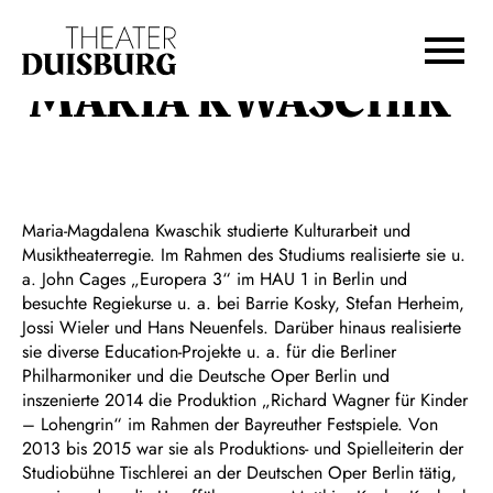
Zur Hauptnavigation springen
Zum Hauptinhalt springen
Zum Footer springen
MARIA KWASCHIK
Maria‐Magdalena Kwaschik studierte Kulturarbeit und
Musiktheaterregie. Im Rahmen des Studiums realisierte sie u.
a. John Cages „Europera 3“ im HAU 1 in Berlin und
besuchte Regiekurse u. a. bei Barrie Kosky, Stefan Herheim,
Jossi Wieler und Hans Neuenfels. Darüber hinaus realisierte
sie diverse Education-Projekte u. a. für die Berliner
Philharmoniker und die Deutsche Oper Berlin und
inszenierte 2014 die Produktion „Richard Wagner für Kinder
– Lohengrin“ im Rahmen der Bayreuther Festspiele. Von
2013 bis 2015 war sie als Produktions- und Spielleiterin der
Studiobühne Tischlerei an der Deutschen Oper Berlin tätig,