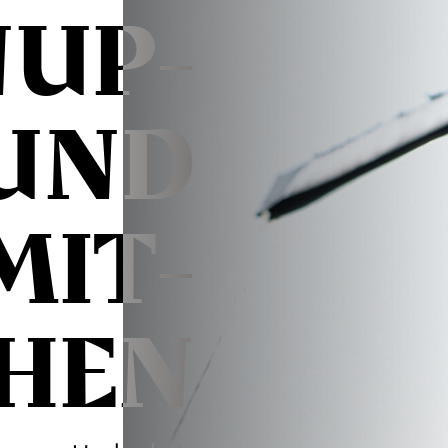
NUP­
 UND
MIT­
HEN