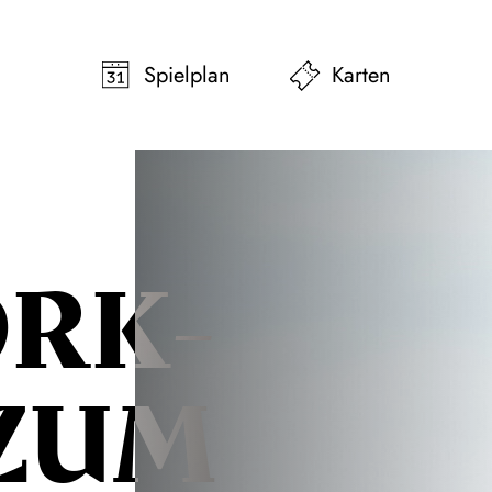
pringen
Zum Footer springen
Spielplan
Karten
RK­
 ZUM