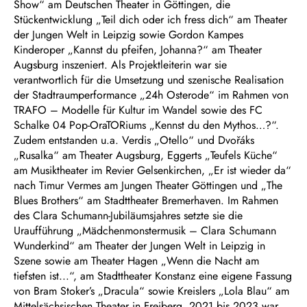
Show“ am Deutschen Theater in Göttingen, die
Stückentwicklung „Teil dich oder ich fress dich“ am Theater
der Jungen Welt in Leipzig sowie Gordon Kampes
Kinderoper „Kannst du pfeifen, Johanna?“ am Theater
Augsburg inszeniert. Als Projektleiterin war sie
verantwortlich für die Umsetzung und szenische Realisation
der Stadtraumperformance „24h Osterode“ im Rahmen von
TRAFO – Modelle für Kultur im Wandel sowie des FC
Schalke 04 Pop-OraTORiums „Kennst du den Mythos…?“.
Zudem entstanden u.a. Verdis „Otello“ und Dvořáks
„Rusalka“ am Theater Augsburg, Eggerts „Teufels Küche“
am Musiktheater im Revier Gelsenkirchen, „Er ist wieder da“
nach Timur Vermes am Jungen Theater Göttingen und „The
Blues Brothers“ am Stadttheater Bremerhaven. Im Rahmen
des Clara Schumann-Jubiläumsjahres setzte sie die
Uraufführung „Mädchenmonstermusik – Clara Schumann
Wunderkind“ am Theater der Jungen Welt in Leipzig in
Szene sowie am Theater Hagen „Wenn die Nacht am
tiefsten ist...“, am Stadttheater Konstanz eine eigene Fassung
von Bram Stoker’s „Dracula“ sowie Kreislers „Lola Blau“ am
Mittelsächsischen Theater in Freiberg. 2021 bis 2023 war