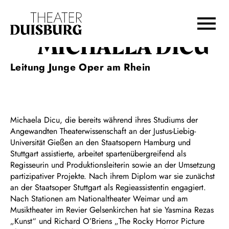
Zur Hauptnavigation springen
Zum Hauptinhalt springen
Zum Footer springen
MICHAELA DICU
Leitung Junge Oper am Rhein
Michaela Dicu, die bereits während ihres Studiums der
Angewandten Theaterwissenschaft an der Justus-Liebig-
Universität Gießen an den Staatsopern Hamburg und
Stuttgart assistierte, arbeitet spartenübergreifend als
Regisseurin und Produktionsleiterin sowie an der Umsetzung
partizipativer Projekte. Nach ihrem Diplom war sie zunächst
an der Staatsoper Stuttgart als Regieassistentin engagiert.
Nach Stationen am Nationaltheater Weimar und am
Musiktheater im Revier Gelsenkirchen hat sie Yasmina Rezas
„Kunst“ und Richard O’Briens „The Rocky Horror Picture