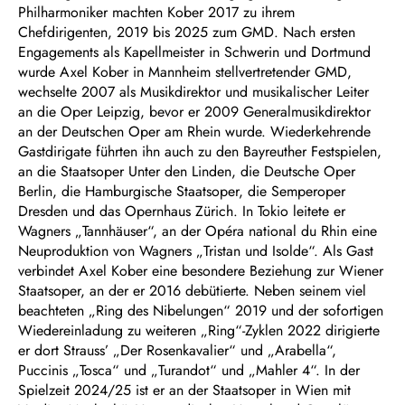
Philharmoniker machten Kober 2017 zu ihrem
Chefdirigenten, 2019 bis 2025 zum GMD. Nach ersten
Engagements als Kapellmeister in Schwerin und Dortmund
wurde Axel Kober in Mannheim stellvertretender GMD,
wechselte 2007 als Musikdirektor und musikalischer Leiter
an die Oper Leipzig, bevor er 2009 Generalmusikdirektor
an der Deutschen Oper am Rhein wurde. Wiederkehrende
Gastdirigate führten ihn auch zu den Bayreuther Festspielen,
an die Staatsoper Unter den Linden, die Deutsche Oper
Berlin, die Hamburgische Staatsoper, die Semperoper
Dresden und das Opernhaus Zürich. In Tokio leitete er
Wagners „Tannhäuser“, an der Opéra national du Rhin eine
Neuproduktion von Wagners „Tristan und Isolde“. Als Gast
verbindet Axel Kober eine besondere Beziehung zur Wiener
Staatsoper, an der er 2016 debütierte. Neben seinem viel
beachteten „Ring des Nibelungen“ 2019 und der sofortigen
Wiedereinladung zu weiteren „Ring“-Zyklen 2022 dirigierte
er dort Strauss’ „Der Rosenkavalier“ und „Arabella“,
Puccinis „Tosca“ und „Turandot“ und „Mahler 4“. In der
Spielzeit 2024/25 ist er an der Staatsoper in Wien mit