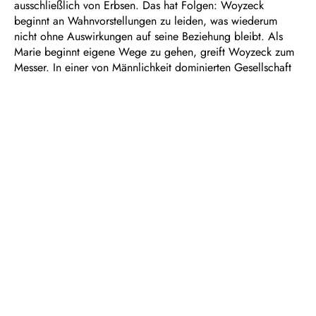
ausschließlich von Erbsen. Das hat Folgen: Woyzeck
beginnt an Wahnvorstellungen zu leiden, was wiederum
nicht ohne Auswirkungen auf seine Beziehung bleibt. Als
Marie beginnt eigene Wege zu gehen, greift Woyzeck zum
Messer. In einer von Männlichkeit dominierten Gesellschaft
pocht er auf absolute Kontrolle.
„Woyzeck“ ist Volksstück, Sozialdrama, Jahrmarktstheater
und Hochkultur: Das geniale Fragment eines 23- jährigen,
jeder Satz wie ein Messerschnitt. Erst 76 Jahre nach seinem
Tod wird Büchners unvollendetes Werk uraufgeführt. Und
wieder 110 Jahre später ist „Woyzeck“ Abitur-Thema in
NRW und rückt damit ins Blickfeld der jungen Generation
heute.
Dauer: ca. 1 Stunde 30 Minuten, keine Pause
Spieltrieb – Jugendclub im Theater Duisburg