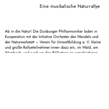
Eine musikalische Naturrallye
Ab in die Natur! Die Duisburger Philharmoniker laden in
Kooperation mit der Initiative Orchester des Wandels und
der Naturwerkstatt – Verein für Umweltbildung e. V. kleine
und große Rallyeteilnehmer:innen dazu ein, im Wald, am
Wambach- und rund um den Böllertsee an verschiedenen
Stationen die Natur zu erkunden, kleine Aufgaben zu
bewältigen und Orchestermusiker:innen mit ihren
Instrumenten kennenzulernen. Zunächst heißt es daher: Die
am Startpunkt ausgehändigte Karte gut studieren, auf dem
vorgezeichneten Weg bleiben und keine Station verpassen!
Erfolgreich zum Ausgangspunkt an der Naturwerkstatt
zurückgekehrt, werden alle kleinen und großen
Teilnehmenden mit einem kleinen Konzert zum Mitmachen
belohnt.