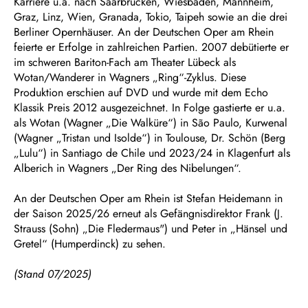
Karriere u.a. nach Saarbrücken, Wiesbaden, Mannheim,
Graz, Linz, Wien, Granada, Tokio, Taipeh sowie an die drei
Berliner Opernhäuser. An der Deutschen Oper am Rhein
feierte er Erfolge in zahlreichen Partien. 2007 debütierte er
im schweren Bariton-Fach am Theater Lübeck als
Wotan/Wanderer in Wagners „Ring“-Zyklus. Diese
Produktion erschien auf DVD und wurde mit dem Echo
Klassik Preis 2012 ausgezeichnet. In Folge gastierte er u.a.
als Wotan (Wagner „Die Walküre“) in São Paulo, Kurwenal
(Wagner „Tristan und Isolde“) in Toulouse, Dr. Schön (Berg
„Lulu“) in Santiago de Chile und 2023/24 in Klagenfurt als
Alberich in Wagners „Der Ring des Nibelungen“.
An der Deutschen Oper am Rhein ist Stefan Heidemann in
der Saison 2025/26 erneut als Gefängnisdirektor Frank (J.
Strauss (Sohn) „Die Fledermaus") und Peter in „Hänsel und
Gretel“ (Humperdinck) zu sehen.
(Stand 07/2025)