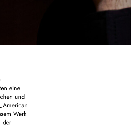
e
ten eine
ischen und
l „American
iesem Werk
 der
es