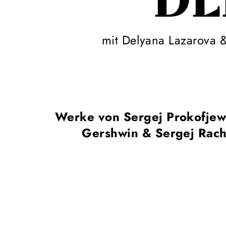
DE
mit Delyana Lazarova &
Werke von Sergej Prokofje
Gershwin & Sergej Rac