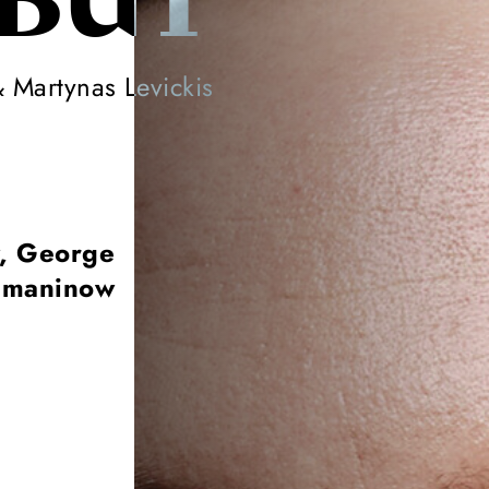
BÜT
 Martynas Levickis
w, George
hmaninow