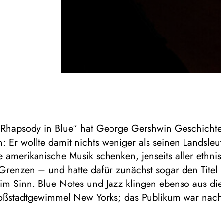
 „Rhapsody in Blue“ hat George Gershwin Geschicht
: Er wollte damit nichts weniger als seinen Landsleu
e amerikanische Musik schenken, jenseits aller ethn
 Grenzen – und hatte dafür zunächst sogar den Tite
im Sinn. Blue Notes und Jazz klingen ebenso aus d
oßstadtgewimmel New Yorks; das Publikum war nach
ng schier aus dem Häuschen. In Gershwins Hit gibt 