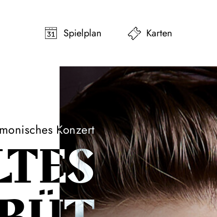
pringen
Zum Footer springen
Spielplan
Karten
rmonisches Konzert
LTES