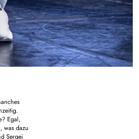
 manches
zeitig.
e? Egal,
m, was dazu
nd Sergej