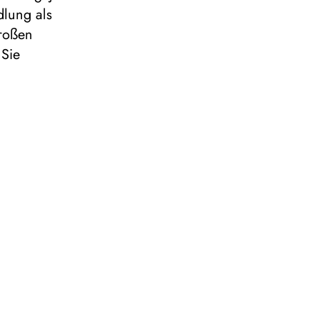
dlung als
großen
 Sie
men
aupten und
! Hier!
25 und