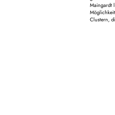
Maingardt l
Möglichkeit
Clustern, d
schreckt ni
Erkundung 
die eigene 
MOBILES
In der Spi
Februar/Mä
Info & An