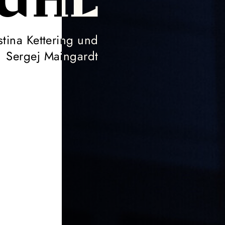
ÜHL
tina Kettering und
Sergej Maingardt