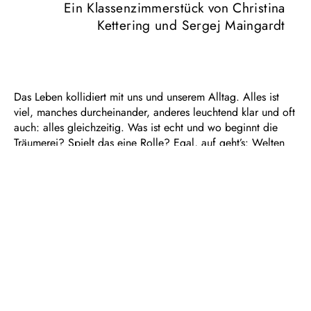
Ein Klassenzimmerstück von Christina
Kettering und Sergej Maingardt
Das Leben kollidiert mit uns und unserem Alltag. Alles ist
viel, manches durcheinander, anderes leuchtend klar und oft
auch: alles gleichzeitig. Was ist echt und wo beginnt die
Träumerei? Spielt das eine Rolle? Egal, auf geht’s: Welten
bauen! Dasein erforschen. Ich sein. Mit allem, was dazu
gehört. Das neue Klassenzimmerstück von Christina Kettering
und Sergej Maingardt lotet das Universum Leben aus und
feiert die Verwandlung als Möglichkeit. Die multimediale
Performance fragt nach all den großen Clustern, die wir
Leben nennen: Liebe, Zukunft, Umwelt… alles. Sie schreckt
nicht zurück, sondern lädt uns ein zu einer gemeinsamen
Erkundung des Kosmos, lädt uns ein die eigene Stimme zu
behaupten und die eigene Story. Und dann heißt es „Go!
Mach die Welt!“. Jetzt! Hier!