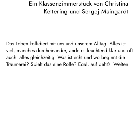
Ein Klassenzimmerstück von Christina
Kettering und Sergej Maingardt
Das Leben kollidiert mit uns und unserem Alltag. Alles ist
viel, manches durcheinander, anderes leuchtend klar und oft
auch: alles gleichzeitig. Was ist echt und wo beginnt die
Träumerei? Spielt das eine Rolle? Egal, auf geht’s: Welten
bauen! Dasein erforschen. Ich sein. Mit allem, was dazu
gehört. Das neue Klassenzimmerstück von Christina Kettering
und Sergej Maingardt lotet das Universum Leben aus und
feiert die Verwandlung als Möglichkeit. Die multimediale
Performance fragt nach all den großen Clustern, die wir
Leben nennen: Liebe, Zukunft, Umwelt… alles. Sie schreckt
nicht zurück, sondern lädt uns ein zu einer gemeinsamen
Erkundung des Kosmos, lädt uns ein die eigene Stimme zu
behaupten und die eigene Story. Und dann heißt es „Go!
Mach die Welt!“. Jetzt! Hier!