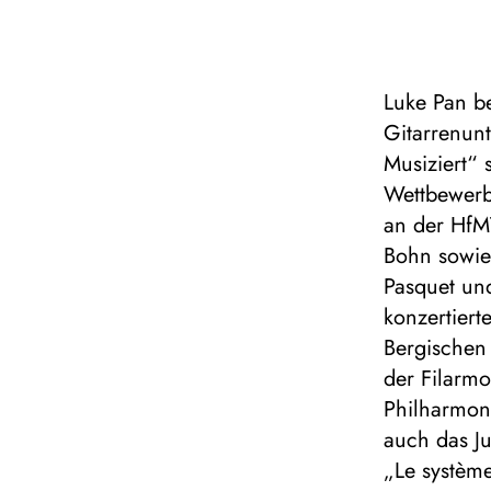
Luke Pan b
Gitarrenunt
Musiziert“
Wettbewerb.
an der HfMT
Bohn sowie 
Pasquet un
konzertiert
Bergischen
der Filarmo
Philharmoni
auch das J
„Le système