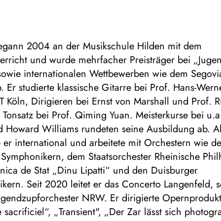
egann 2004 an der Musikschule Hilden mit dem
erricht und wurde mehrfacher Preisträger bei „Juge
 sowie internationalen Wettbewerben wie dem Segovi
 Er studierte klassische Gitarre bei Prof. Hans-Wer
 Köln, Dirigieren bei Ernst von Marshall und Prof. 
Tonsatz bei Prof. Qiming Yuan. Meisterkurse bei u.a
d Howard Williams rundeten seine Ausbildung ab. Al
e er international und arbeitete mit Orchestern wie d
 Symphonikern, dem Staatsorchester Rheinische Phil
nica de Stat „Dinu Lipatti“ und den Duisburger
kern. Seit 2020 leitet er das Concerto Langenfeld, 
ugendzupforchester NRW. Er dirigierte Opernproduk
 sacrificiel“, „Transient", „Der Zar lässt sich photog