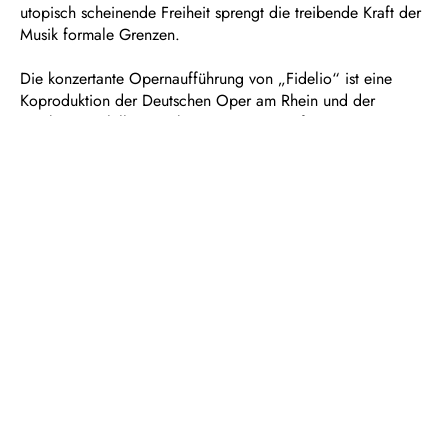
utopisch scheinende Freiheit sprengt die treibende Kraft der
Musik formale Grenzen.
Die konzertante Opernaufführung von „Fidelio“ ist eine
Koproduktion der Deutschen Oper am Rhein und der
Duisburger Philharmoniker. Mit eigens verfassten
Textinterventionen erweitert die ukrainisch-deutsche
Schriftstellerin Katja Petrowskaja die konzertante
Opernvorstellung erzählerisch. Die Texte der Ingeborg-
Bachmann-Preisträgerin eröffnen drängende, aktuelle und
historische Perspektiven auf die Freiheitsoper. In der
Aufführung werden sie von Schauspieler und Träger des
Iffland-Rings Jens Harzer gelesen.
Betitelt mit dem Fidelio-Zitat „
Der Menschheit Stimme
“ setzt
zudem das große partizipative Chorprojekt des UFOs, der
mobilen Spielstätte der Deutschen Oper am Rhein am 20.
September auf dem Opernplatz ein Zeichen für die Relevanz
von Menschenrechten und spannt so einen großen
Klangbogen bis zur Philharmonie Mercatorhalle. Im Zuge