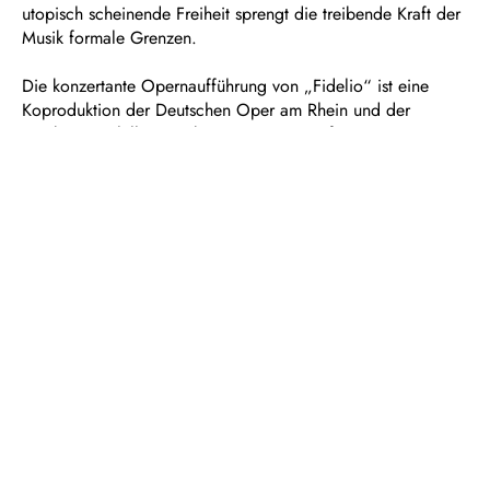
utopisch scheinende Freiheit sprengt die treibende Kraft der
Musik formale Grenzen.
Die konzertante Opernaufführung von „Fidelio“ ist eine
Koproduktion der Deutschen Oper am Rhein und der
Duisburger Philharmoniker. Mit eigens verfassten
Textinterventionen erweitert die ukrainisch-deutsche
Schriftstellerin Katja Petrowskaja die konzertante
Opernvorstellung erzählerisch. Die Texte der Ingeborg-
Bachmann-Preisträgerin eröffnen drängende, aktuelle und
historische Perspektiven auf die Freiheitsoper. In der
Aufführung werden sie von Schauspieler und Träger des
Iffland-Rings Jens Harzer gelesen.
Betitelt mit dem Fidelio-Zitat „
Der Menschheit Stimme
“ setzt
zudem das große partizipative Chorprojekt des UFOs, der
mobilen Spielstätte der Deutschen Oper am Rhein am 20.
September auf dem Opernplatz ein Zeichen für die Relevanz
von Menschenrechten und spannt so einen großen
Klangbogen bis zur Philharmonie Mercatorhalle. Im Zuge