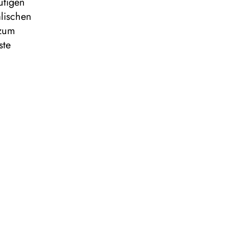
utigen
alischen
 zum
ste
 auf eine
-, Bläser-
 das junge
der
te herzlich