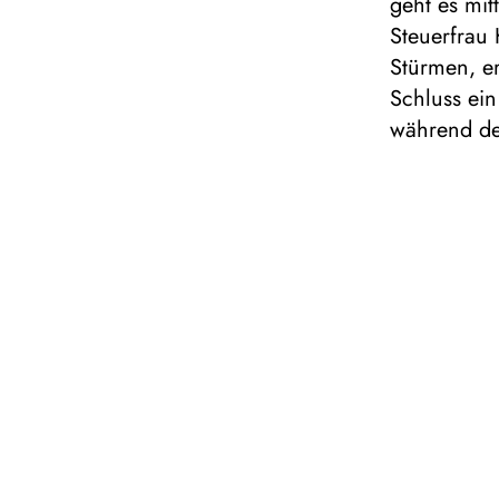
geht es mit
Steuerfrau 
Stürmen, e
Schluss ein
während des
klasse.kla
Familien- 
Die interak
musikalisch
oder Blechb
Publikum di
Instrumente
Konzerte s