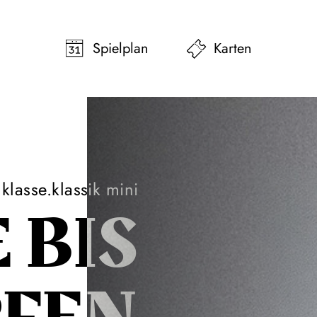
pringen
Zum Footer springen
Spielplan
Karten
klasse.klassik mini
 BIS