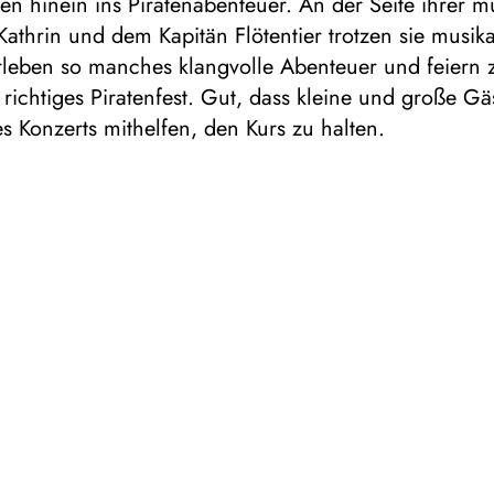
ten hinein ins Piratenabenteuer. An der Seite ihrer m
Kathrin und dem Kapitän Flötentier trotzen sie musik
rleben so manches klangvolle Abenteuer und feiern
 richtiges Piratenfest. Gut, dass kleine und große Gä
 Konzerts mithelfen, den Kurs zu halten.
ssik mini
und
Kitakonzerte für Kinder
von 3 bis 6 Jahren
tive Konzertreihe klasse.klassik mini nimmt Kinder mit
e Entdeckungsreise. In unmittelbarer Nähe zu Streich
läserquintetten der Duisburger Philharmoniker lernt
e faszinierende Welt der unterschiedlichen
nfamilien des Orchesters kennen. Fester Bestandteil 
ind Mitmachaktionen, zu denen kleine und große Gäs