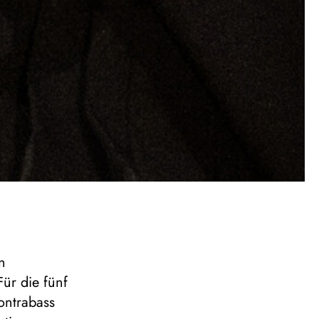
n
Für die fünf
ontrabass