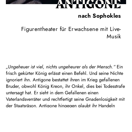
ANTIGONE
nach Sophokles
Figurentheater für Erwachsene mit Live-
Musik
„Ungeheuer ist viel, nichts ungeheurer als der Mensch.“
Ein
frisch gekürter König erlässt einen Befehl. Und seine Nichte
ignoriert ihn. Antigone bestattet ihren im Krieg gefallenen
Bruder, obwohl König Kreon, ihr Onkel, dies bei Todesstrafe
untersagt hat. Er sieht in dem Gefallenen einen
Vaterlandsverräter und rechtfertigt seine Gnadenlosigkeit mit
der Staatsräson. Antigone hingegen glaubt ihr Handeln
durch ethische Werte und moralische Gebote legitimiert.
Mit seiner im Jahr 442 v. Chr. verfassten Tragödie hat
Sophokles einen Text geschaffen, der alle wesentlichen