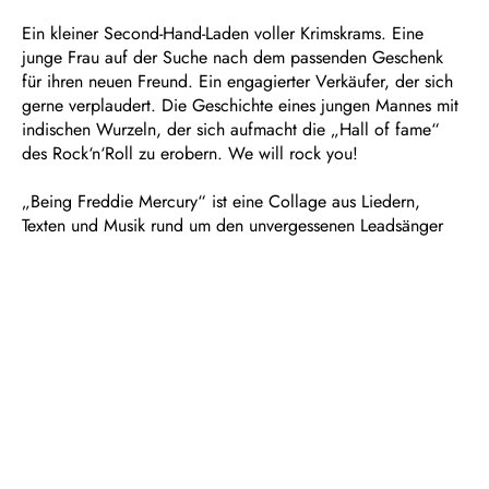
Ein kleiner Second-Hand-Laden voller Krimskrams. Eine
junge Frau auf der Suche nach dem passenden Geschenk
für ihren neuen Freund. Ein engagierter Verkäufer, der sich
gerne verplaudert. Die Geschichte eines jungen Mannes mit
indischen Wurzeln, der sich aufmacht die „Hall of fame“
des Rock‘n‘Roll zu erobern. We will rock you!
„Being Freddie Mercury“ ist eine Collage aus Liedern,
Texten und Musik rund um den unvergessenen Leadsänger
der Rockband Queen, der am 5. September 1946 als
Farrokh Bulsara in Sansibar-Stadt, dem heutigen Tansania
geboren wurde, 1975 mit der Single „Bohemian Rhapsody“
den Grundstein für eine Weltkarriere legte und am 24.
November 1991 in London an Aids starb. Kai Bettermann
und Ursula Wawroschek machen seine Songs in
Arrangements für Klavier und Cello neu erlebbar.