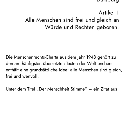
Artikel 1
Alle Menschen sind frei und gleich an
Würde und Rechten geboren.
Die Menschenrechts-Charta aus dem Jahr 1948 gehört zu
den am häufigsten übersetzten Texten der Welt und sie
enthält eine grundsätzliche Idee: alle Menschen sind gleich,
frei und wertvoll.
Unter dem Titel „Der Menschheit Stimme“ – ein Zitat aus
Beethovens Freiheits-Oper „Fidelio“ – versammeln sich am
20. September um 17 Uhr Hunderte singende Bürger*innen
der Stadtgesellschaft Duisburgs auf dem Platz vor dem
Theater, um gemeinsam mit einem Ensemble aus
Sänger*innen, Schauspieler*innen, Tänzer*innen und
natürlich dem Publikum den „Riesen der Menschenrechte“,