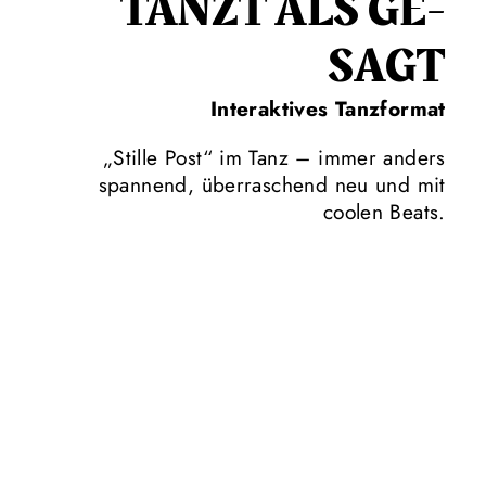
TANZT ALS GE­
SAGT
Interaktives Tanzformat
„Stille Post“ im Tanz – immer anders
spannend, überraschend neu und mit
coolen Beats.
Was sehen wir, wenn wir Tanz betrachten, und wie würden
wir ihn beschreiben? Ist das überhaupt möglich? Wenn ich
dir sage, was ich gesehen habe, würdest du Dasselbe vor
deinem inneren Auge sehen – oder etwas völlig anderes?
Was kommunizieren wir durch Tanz?
Diese sind nur einige Fragen, denen „Leichter getanzt als