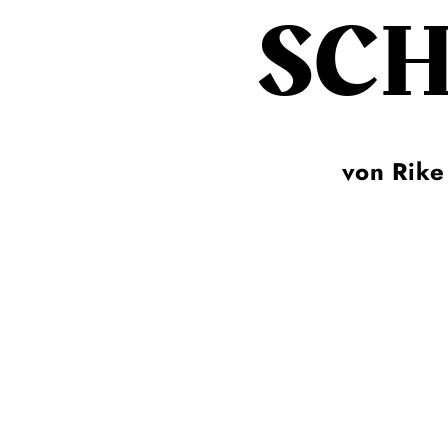
SC
von Rike