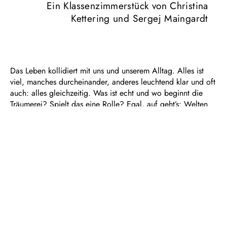
Ein Klassenzimmerstück von Christina
Kettering und Sergej Maingardt
Das Leben kollidiert mit uns und unserem Alltag. Alles ist
viel, manches durcheinander, anderes leuchtend klar und oft
auch: alles gleichzeitig. Was ist echt und wo beginnt die
Träumerei? Spielt das eine Rolle? Egal, auf geht’s: Welten
bauen! Dasein erforschen. Ich sein. Mit allem, was dazu
gehört. Das neue Klassenzimmerstück von Christina Kettering
und Sergej Maingardt lotet das Universum Leben aus und
feiert die Verwandlung als Möglichkeit. Die multimediale
Performance fragt nach all den großen Clustern, die wir
Leben nennen: Liebe, Zukunft, Umwelt… alles. Sie schreckt
nicht zurück, sondern lädt uns ein zu einer gemeinsamen
Erkundung des Kosmos, lädt uns ein die eigene Stimme zu
behaupten und die eigene Story. Und dann heißt es „Go!
Mach die Welt!“. Jetzt! Hier!