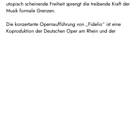
utopisch scheinende Freiheit sprengt die treibende Kraft der
Musik formale Grenzen.
Die konzertante Opernaufführung von „Fidelio“ ist eine
Koproduktion der Deutschen Oper am Rhein und der
Duisburger Philharmoniker. Mit eigens verfassten
Textinterventionen erweitert die ukrainisch-deutsche
Schriftstellerin Katja Petrowskaja die konzertante
Opernvorstellung erzählerisch. Die Texte der Ingeborg-
Bachmann-Preisträgerin eröffnen drängende, aktuelle und
historische Perspektiven auf die Freiheitsoper. In der
Aufführung werden sie von Schauspieler und Träger des
Iffland-Rings Jens Harzer gelesen.
Betitelt mit dem Fidelio-Zitat „
Der Menschheit Stimme
“ setzt
zudem das große partizipative Chorprojekt des UFOs, der
mobilen Spielstätte der Deutschen Oper am Rhein am 20.
September auf dem Opernplatz ein Zeichen für die Relevanz
von Menschenrechten und spannt so einen großen
Klangbogen bis zur Philharmonie Mercatorhalle. Im Zuge