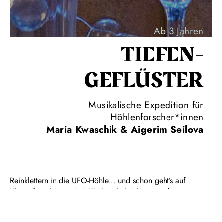
Ab 3 Jahren
TIEFEN­
GEFLÜSTER
Musikalische Expedition für
Höhlenforscher*innen
Maria Kwaschik & Aigerim Seilova
Reinklettern in die UFO-Höhle… und schon geht’s auf
Klängeforschungsreise! Kinder ab 3 Jahren werden zu
Höhlenforscher*innen und machen sich auf die Suche nach
einem geheimnisvollen Funkelstein. Hier klopfen die