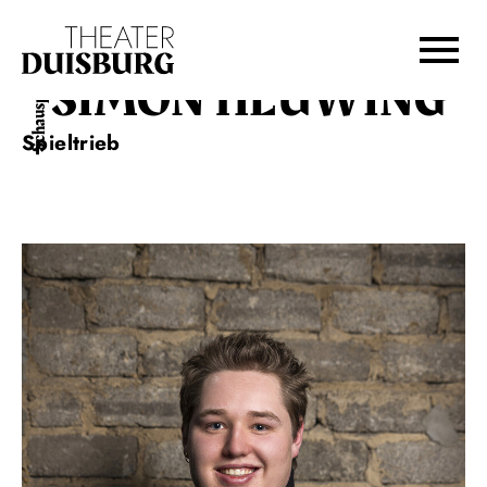
Zur Hauptnavigation springen
Zum Hauptinhalt springen
Zum Footer springen
SIMON HEUWING
Schauspiel
Spieltrieb