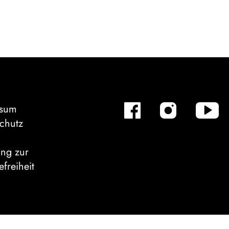
ssum
chutz
ung zur
efreiheit