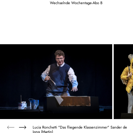
Wechselnde Wochentage-Abo B
Lucia Ronchetti "Das fliegende Klassenzimmer" Sander de
Jong (Martin)