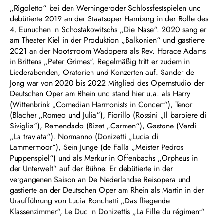
„Rigoletto“ bei den Werningeroder Schlossfestspielen und
debütierte 2019 an der Staatsoper Hamburg in der Rolle des
4. Eunuchen in Schostakowitschs „Die Nase“. 2020 sang er
am Theater Kiel in der Produktion „Balkonien“ und gastierte
2021 an der Nootstroom Wadopera als Rev. Horace Adams
in Brittens „Peter Grimes“. Regelmäßig tritt er zudem in
Liederabenden, Oratorien und Konzerten auf. Sander de
Jong war von 2020 bis 2022 Mitglied des Opernstudio der
Deutschen Oper am Rhein und stand hier u.a. als Harry
(Wittenbrink „Comedian Harmonists in Concert“), Tenor
(Blacher „Romeo und Julia“), Fiorillo (Rossini „Il barbiere di
Siviglia“), Remendado (Bizet „Carmen“), Gastone (Verdi
„La traviata“), Normanno (Donizetti „Lucia di
Lammermoor“), Sein Junge (de Falla „Meister Pedros
Puppenspiel“) und als Merkur in Offenbachs „Orpheus in
der Unterwelt“ auf der Bühne. Er debütierte in der
vergangenen Saison an De Nederlandse Reisopera und
gastierte an der Deutschen Oper am Rhein als Martin in der
Uraufführung von Lucia Ronchetti „Das fliegende
Klassenzimmer“, Le Duc in Donizettis „La Fille du régiment“