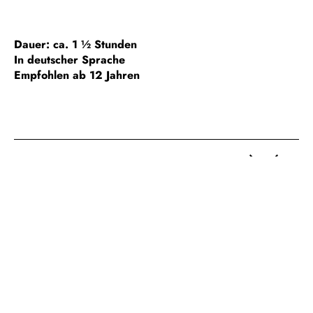
Dauer: ca. 1 ½ Stunden
In deutscher Sprache
Empfohlen ab 12 Jahren
HINWEIS ZUR BARRIEREFREIHEIT
GESONDERTE GRUPPENFÜHRUNGEN
FÜHRUNGEN FÜR SCHULKLASSEN
WICHTIGE HINWEISE /