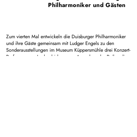
Philharmoniker und Gästen
Zum vierten Mal entwickeln die Duisburger Philharmoniker
und ihre Gäste gemeinsam mit Ludger Engels zu den
Sonderausstellungen im Museum Küppersmühle drei Konzert-
Performances. In den bisher neun Ausgaben der Reihe, die
sich zu einer Kultreihe entwickelt hat und deren drei
Performances aufgrund der hohen Nachfrage nunmehr
jeweils zweimal aufgeführt werden, haben die
Philharmoniker mit mehr als 40 Gästen aus Musik,
Schauspiel und Tanz neue Erlebnisebenen aus den Themen
und Inhalten der ausgestellten Werke geschaffen.
In den nächsten drei Konzert-Performances werden
klingende Interventionen neue Perspektiven auf die Werke
der einmaligen Sammlung Ströher der Küppersmühle, aber
auch Hintergründe der jeweiligen Künstler:innen und ihre