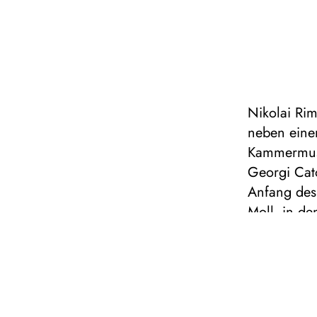
Nikolai Rim
neben einer
Kammermusi
Georgi Cato
Anfang des 
Moll, in d
hören sind
anmutenden 
Streichqui
kantable M
Besetzung m