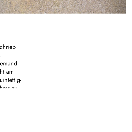
schrieb
,
 jemand
eht am
intett g-
ahms zu
nisch
mt 34
und
ch die
langfülle