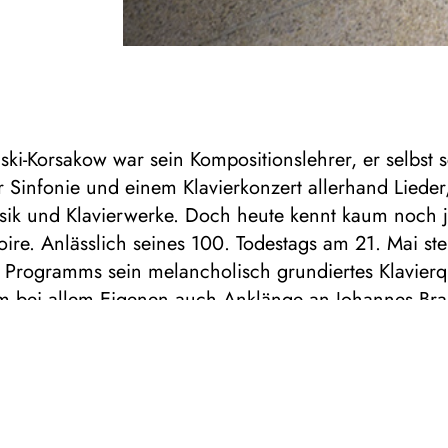
ski-Korsakow war sein Kompositionslehrer, er selbst 
 Sinfonie und einem Klavierkonzert allerhand Lieder
k und Klavierwerke. Doch heute kennt kaum noch
ire. Anlässlich seines 100. Todestags am 21. Mai st
Programms sein melancholisch grundiertes Klavierqu
em bei allem Eigenen auch Anklänge an Johannes Br
. Der ist dann auch selbst vertreten, mit seinem sinfo
f-Moll-Quintett. Dazwischen steht eins der insgesa
ntette von George Onslow: Harmonischer Reichtum 
elodien prägen das Werk, in dem der Komponist dur
it Cello plus Kontrabass außerdem eine besondere K