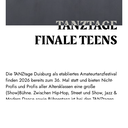
TANZTAGE
FINALE TEENS
Die TANZtage Duisburg als etabliertes Amateurtanzfestival
finden 2026 bereits zum 36. Mal statt und bieten Nicht-
Profis und Profis aller Altersklassen eine große
(Show)Bühne. Zwischen Hip-Hop, Street und Show, Jazz &
Modern Dance sowie Bühnentanz ist bei den TANZtagen
Duisburg nahezu jede tänzerische Form vertreten. Hier
finden Einsteiger ebenso ihr Publikum wie routinierte
Formationen.