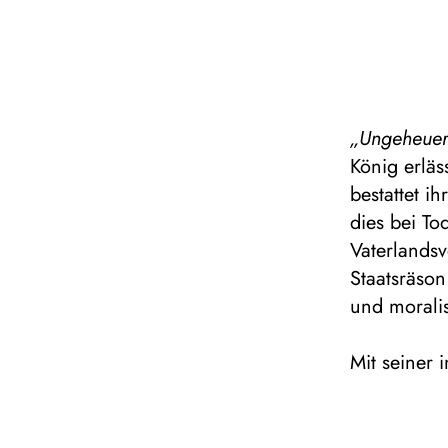
„Ungeheuer 
König erläs
bestattet i
dies bei To
Vaterlandsv
Staatsräso
und moralis
Mit seiner 
geschaffen,
versammelt
Gesellscha