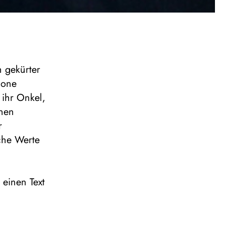
h gekürter
gone
 ihr Onkel,
inen
r
che Werte
 einen Text
nz
d Frau,
 Gott