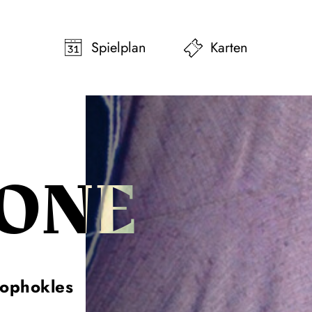
pringen
Zum Footer springen
Spielplan
Karten
ONE
Sophokles