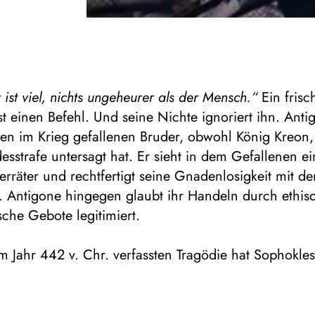
ist viel, nichts ungeheurer als der Mensch.“
Ein frisc
st einen Befehl. Und seine Nichte ignoriert ihn. Anti
hren im Krieg gefallenen Bruder, obwohl König Kreon,
desstrafe untersagt hat. Er sieht in dem Gefallenen e
erräter und rechtfertigt seine Gnadenlosigkeit mit de
n. Antigone hingegen glaubt ihr Handeln durch ethis
che Gebote legitimiert.
im Jahr 442 v. Chr. verfassten Tragödie hat Sophokles
 der alle wesentlichen Konflikte menschlicher Existe
: Die Konfrontation zwischen Alt und Jung, Mann un
ft und Individuum, Lebenden und Toten, Mensch und