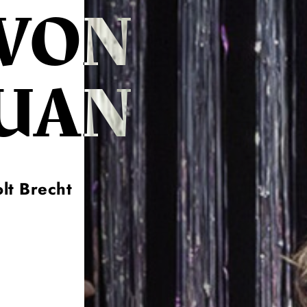
VON
UAN
lt Brecht