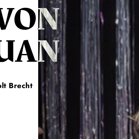
VON
UAN
lt Brecht