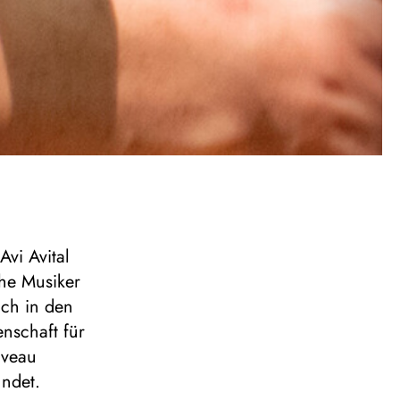
Avi Avital
che Musiker
uch in den
nschaft für
iveau
ndet.