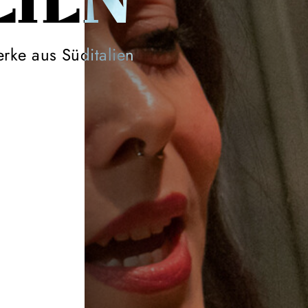
LIEN
rke aus Süditalien