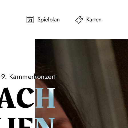
pringen
Zum Footer springen
Spielplan
Karten
9. Kammerkonzert
NACH