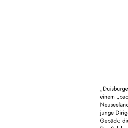
„Duisburger
einem „pac
Neuseeländ
junge Dirig
Gepäck: di