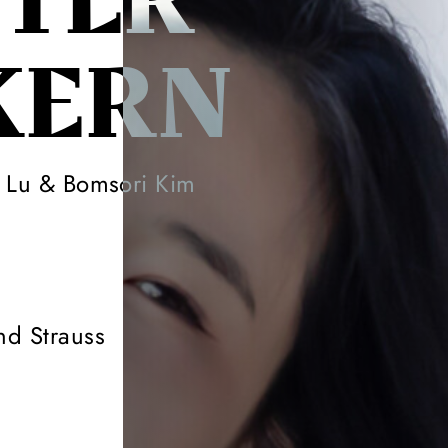
TER
KERN
i Lu & Bomsori Kim
nd Strauss