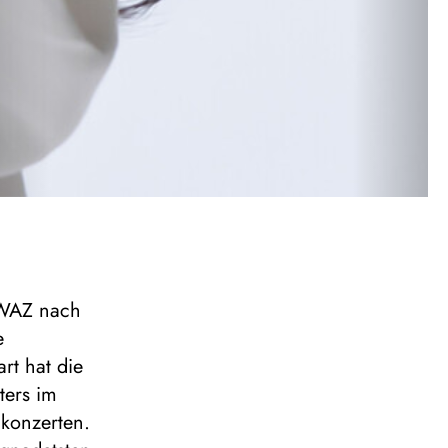
e WAZ nach
e
rt hat die
ters im
nkonzerten.