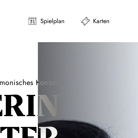
pringen
Zum Footer springen
Spielplan
Karten
rmonisches Konzert
ERIN