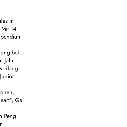
les in
 Mit 14
tipendium
dung bei
m Jahr
working-
Junior
e
ionen,
eart“, Gaj
in Peng
on