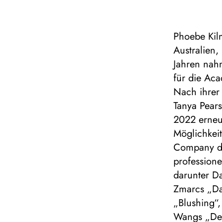
Phoebe Kil
Australien,
Jahren nah
für die Ac
Nach ihrer
Tanya Pear
2022 erneu
Möglichkeit
Company de
professione
darunter D
Zmarcs „Da
„Blushing“
Wangs „Der