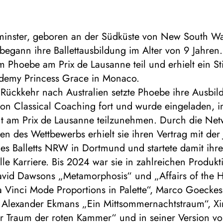
minster, geboren an der Südküste von New South Wa
 begann ihre Ballettausbildung im Alter von 9 Jahren.
m Phoebe am Prix de Lausanne teil und erhielt ein S
ademy Princess Grace in Monaco.
 Rückkehr nach Australien setzte Phoebe ihre Ausbil
son Classical Coaching fort und wurde eingeladen, i
t am Prix de Lausanne teilzunehmen. Durch die Net
en des Wettbewerbs erhielt sie ihren Vertrag mit der 
s Balletts NRW in Dortmund und startete damit ihr
lle Karriere. Bis 2024 war sie in zahlreichen Produkt
avid Dawsons „Metamorphosis“ und „Affairs of the H
 Vinci Mode Proportions in Palette“, Marco Goeckes
, Alexander Ekmans „Ein Mittsommernachtstraum“, X
 Traum der roten Kammer“ und in seiner Version v