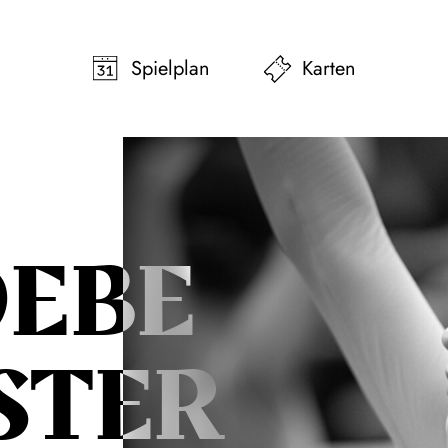
pringen
Zum Footer springen
Spielplan
Karten
EBE
STER