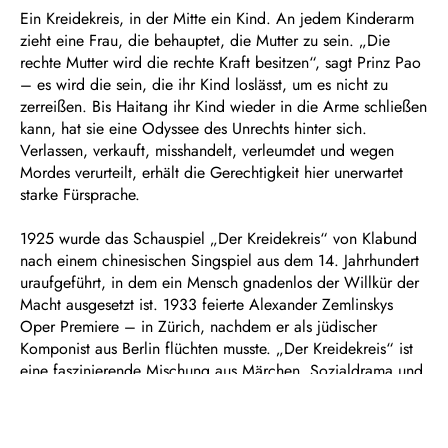
Ein Kreidekreis, in der Mitte ein Kind. An jedem Kinderarm
zieht eine Frau, die behauptet, die Mutter zu sein. „Die
rechte Mutter wird die rechte Kraft besitzen“, sagt Prinz Pao
– es wird die sein, die ihr Kind loslässt, um es nicht zu
zerreißen. Bis Haitang ihr Kind wieder in die Arme schließen
kann, hat sie eine Odyssee des Unrechts hinter sich.
Verlassen, verkauft, misshandelt, verleumdet und wegen
Mordes verurteilt, erhält die Gerechtigkeit hier unerwartet
starke Fürsprache.
1925 wurde das Schauspiel „Der Kreidekreis“ von Klabund
nach einem chinesischen Singspiel aus dem 14. Jahrhundert
uraufgeführt, in dem ein Mensch gnadenlos der Willkür der
Macht ausgesetzt ist. 1933 feierte Alexander Zemlinskys
Oper Premiere – in Zürich, nachdem er als jüdischer
Komponist aus Berlin flüchten musste. „Der Kreidekreis“ ist
eine faszinierende Mischung aus Märchen, Sozialdrama und
Karikatur. Die Musik schillert zwischen Spätromantik à la
Strauss und Mahler und verführt mit Jazzklängen,
fernöstlichen Gongschlägen und Kabarettszenen, die an Kurt