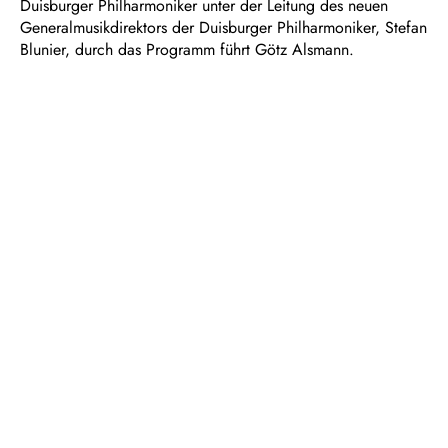
Duisburger Philharmoniker unter der Leitung des neuen
Generalmusikdirektors der Duisburger Philharmoniker, Stefan
Blunier, durch das Programm führt Götz Alsmann.
Einen besonderen Konzertmoment mit der bunten und
lebendigen Vielseitigkeit der Stimmen Duisburgs schafft als
Special Guest Koray Berat Sari, Community Music Artist der
Duisburger Philharmoniker, mit seiner Komposition für das
Projekt „Marxloh Music Circus“.
TEAM
Musikalische Leitung
Stefan Blunier
Chorleitung
Albert Horne
Dramaturgie
Anna Melcher
BESETZUNG
Moderation
Götz Alsmann