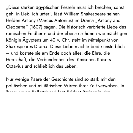
„Diese starken ägyptischen Fesseln muss ich brechen, sonst
geh’ in Lieb’ ich unter“, lässt William Shakespeare seinen
Helden Antony (Marcus Antonius) im Drama „Antony and
Cleopatra“ (1607) sagen. Die historisch verbriefte Liebe des
römischen Feldherrn und der ebenso schönen wie mächtigen
Königin Ägyptens um 40 v. Chr. steht im Mittelpunkt von
Shakespeares Drama. Diese Liebe machte beide unsterblich
– und kostete sie am Ende doch alles: die Ehre, die
Herrschaft, die Verbundenheit des römischen Kaisers
Octavius und schließlich das Leben.
Nur wenige Paare der Geschichte sind so stark mit den
politischen und militärischen Wirren ihrer Zeit verwoben. In
ihrem neuen Ballettabend legt Bridget Breiner in der
Geschichte den Fokus auf die Dualität von Liebe und Macht,
den Zwiespalt zwischen öffentlicher Verantwortung und
leidenschaftlichem Begehren. Ihre Figuren handeln dabei
immer zutiefst menschlich – widersprüchlich, verletzlich und
getragen von wahrer Liebe.